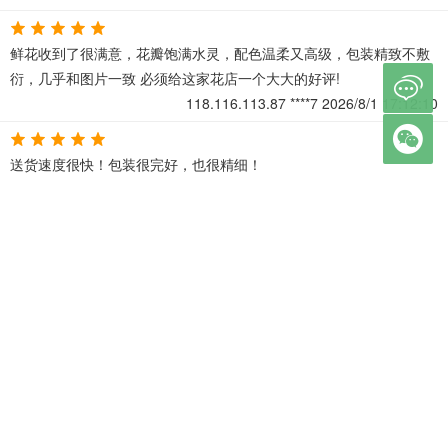
鲜花收到了很满意，花瓣饱满水灵，配色温柔又高级，包装精致不敷
衍，几乎和图片一致 必须给这家花店一个大大的好评!

118.116.113.87
****7
2026/8/1 17:12:10

送货速度很快！包装很完好，也很精细！
118.116.113.87
****v
2026/8/1 15:07:38
这束花真的太好看了！配色温柔又高级，包装精致，花材新鲜饱满
118.116.113.87
4***j
2026/8/1 14:55:26
收到的鲜花包装得非常精美，给人一种高档、精致的感觉。
118.116.113.87
j***z
2026/8/1 14:27:39
←
1
2
3
4
5
…
尾页
→