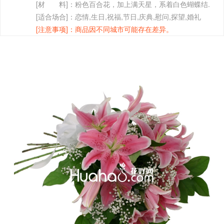
[材 料]：
粉色百合花，加上满天星，系着白色蝴蝶结.
[适合场合]：
恋情,生日,祝福,节日,庆典,慰问,探望,婚礼
[注意事项]：
商品因不同城市可能存在差异。