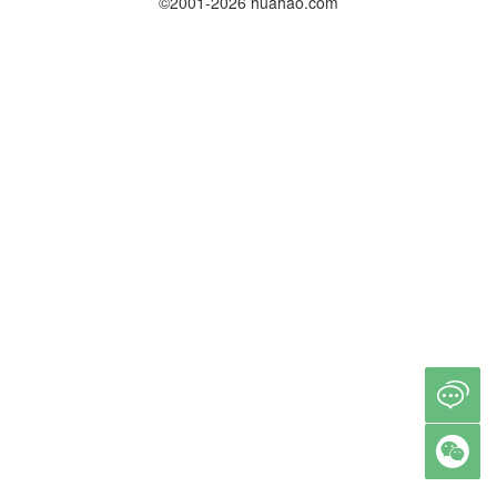
©2001-2026 huahao.com

