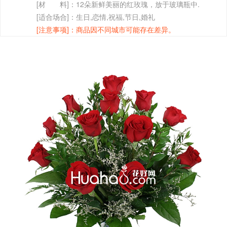
[材 料]：
12朵新鲜美丽的红玫瑰，放于玻璃瓶中.
[适合场合]：
生日,恋情,祝福,节日,婚礼
[注意事项]：
商品因不同城市可能存在差异。