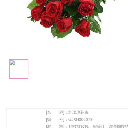
[名 称]：
红玫瑰花束
[编 号]：
GJXH000079
[材 料]：
12枝红玫瑰，配绿叶，漂亮蝴蝶结