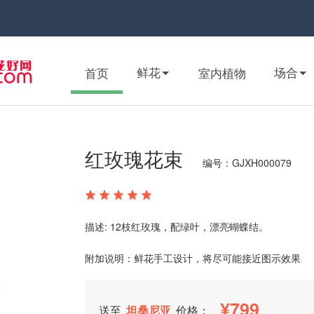
鲜花
场合
首页
室内植物
红玫瑰花束
编号：GJXH000079
描述: 12枝红玫瑰，配绿叶，漂亮蝴蝶结。
附加说明：鲜花手工设计，将尽可能接近图示效果
799
送至
坦桑尼亚
价格：